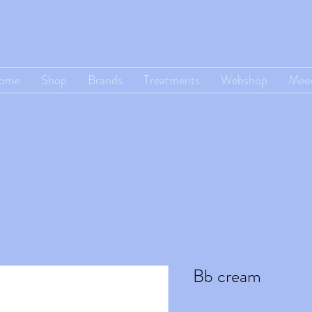
ome
Shop
Brands
Treatments
Webshop
Mee
Bb cream