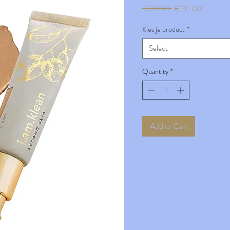
Regular
Sale
 €39.99 
€20.00
Price
Price
Kies je product
*
Select
Quantity
*
Add to Cart