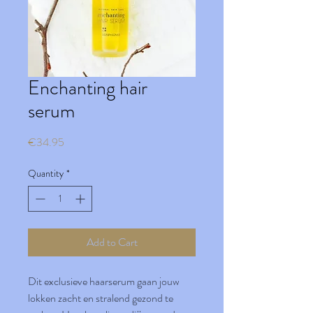
Enchanting hair
serum
Price
€34.95
Quantity
*
Add to Cart
Dit exclusieve haarserum gaan jouw
lokken zacht en stralend gezond te