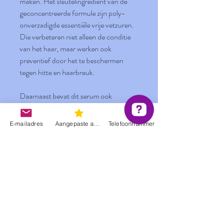
maken. Het sleutelingrediënt van de
geconcentreerde formule zijn poly-
onverzadigde essentiële vrije vetzuren.
Die verbeteren niet alleen de conditie
van het haar, maar werken ook
preventief door het te beschermen
tegen hitte en haarbreuk.
Daarnaast bevat dit serum ook
avocadopulp, bekend om zijn extreem
zacht- en gladmakend effect. Gaat je
E-mailadres
Aangepaste actie
Telefoonnummer
haar snel pluizen? Ook dan is
Enchanting Hair Serum dé oplossing!
Hoe gebruik je het?
Breng enkele druppels serum aan op de
Ingrediënten
haarlengtes en de haarpunten, voor het
stylen of als finishing touch. Hebben je