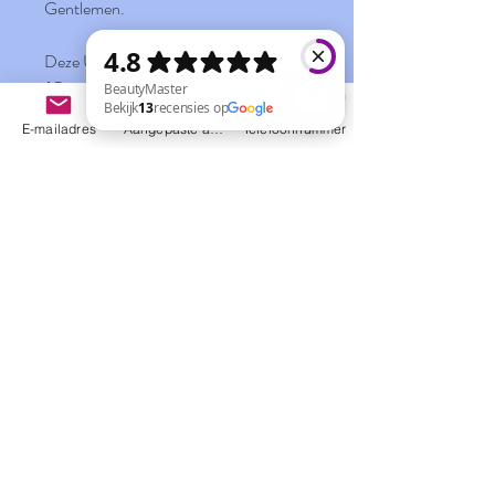
Gentlemen.
Deze Ultieme Belevingsbox
(Geschenkbox) voor Hem bevat:
MEN³ Pré Shave Gel
E-mailadres
Aangepaste actie
Telefoonnummer
MEN³ Shaving Cream
BeautyMaster Bekijk 13 recensies op Google
MEN³ After Shave Balsem
MEN³ Safety Razor
MEN³ Shaving Brush
Dispenser met 10 scheermesjes
(voor +/-2 maand dagelijks gebruik)
No Reviews Yet
Share your thoughts. Be the first to leave a
review.
Leave a Review