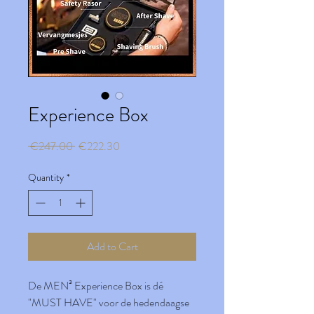
Experience Box
Regular
Sale
 €247.00 
€222.30
Price
Price
Quantity
*
Add to Cart
De MEN³ Experience Box is dé
"MUST HAVE" voor de hedendaagse